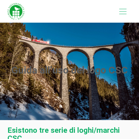
Guida all’uso del logo CSC
Esistono tre serie di loghi/marchi
CSC