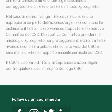
diritto di chiedere all’azienda/organizzazione di
correggere la dichiarazione falsa in modo appropriato.
Nel caso in cui non venga intrapresa alcuna azione
appropriata da parte dell’azienda/organizzazione che ha
dichiarato il falso, il caso viene sottoposto all’Executive
Commitee del CSC. L’Executive Commitee prenderà le
misure più appropriate per proteggere il marchio. La falsa
rivendicazione sarà pubblicata sul sito web del CSC e
sarà menzionata nel rapporto annuale sui rischi del CSC.
Il CSC si riserva il diritto di intraprendere azioni legali
contro qualsiasi uso improprio del logo CSC.
Follow us on social media